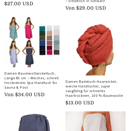
– Erhältlich in Schwarz
Normaler
$27.00 USD
Normaler
Von
$29.00 USD
Preis
Preis
Damen-Baumwollwickeltuch,
Länge 85 cm – Weiches, schnell
Damen Badetuch-Haarwickel,
trocknendes Spa-Handtuch für
weiche Handtücher, super
Sauna & Pool
saugfähig für schnelles
Normaler
Von
$34.00 USD
Haartrocknen, 100 % Baumwolle
Preis
Normaler
$13.00 USD
Preis