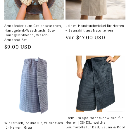
Armbänder zum Gesichtwaschen,
Leinen-Handtuchwickel für Herren
Handgelenk-Waschtuch, Spa-
– Saunakilt aus Naturleinen
Handgelenkband, Wasch-
Normaler
Von
$47.00 USD
Armband-Set
Preis
Normaler
$9.00 USD
Preis
Premium Spa Handtuchwickel für
Herren | XS-6XL, weiche
Wickeltuch, Saunakilt, Wickeltuch
Baumwolle für Bad, Sauna & Pool
für Herren, Grau