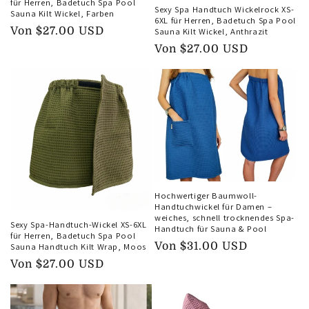
für Herren, Badetuch Spa Pool
Sexy Spa Handtuch Wickelrock XS-
Sauna Kilt Wickel, Farben
6XL für Herren, Badetuch Spa Pool
Normaler
Von
$27.00 USD
Sauna Kilt Wickel, Anthrazit
Preis
Normaler
Von
$27.00 USD
Preis
Hochwertiger Baumwoll-
Handtuchwickel für Damen –
weiches, schnell trocknendes Spa-
Sexy Spa-Handtuch-Wickel XS-6XL
Handtuch für Sauna & Pool
für Herren, Badetuch Spa Pool
Normaler
Von
$31.00 USD
Sauna Handtuch Kilt Wrap, Moos
Preis
Normaler
Von
$27.00 USD
Preis