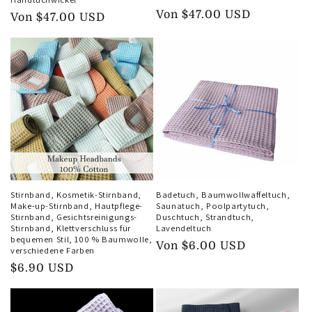
Normaler
Von
$47.00 USD
Normaler
Von
$47.00 USD
Preis
Preis
Stirnband, Kosmetik-Stirnband,
Badetuch, Baumwollwaffeltuch,
Make-up-Stirnband, Hautpflege-
Saunatuch, Poolpartytuch,
Stirnband, Gesichtsreinigungs-
Duschtuch, Strandtuch,
Stirnband, Klettverschluss für
Lavendeltuch
bequemen Stil, 100 % Baumwolle,
Normaler
Von
$6.00 USD
verschiedene Farben
Preis
Normaler
$6.90 USD
Preis