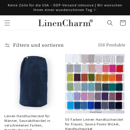
Direkt
Keine Zölle für die USA – DDP-Versand inklusive | Wir wünschen
zum
Ihnen einen wunderschönen Tag ✨
Inhalt
Warenko
Filtern und sortieren
156 Produkte
Leinen Handtuchwickel für
50 Farben Leinen Handtuchwickel
Männer, Saunakiltwickel in
für Frauen, Sauna Pareo Wickel,
verschiedenen Farben,
Handtuchwickel
Handtuchwickel