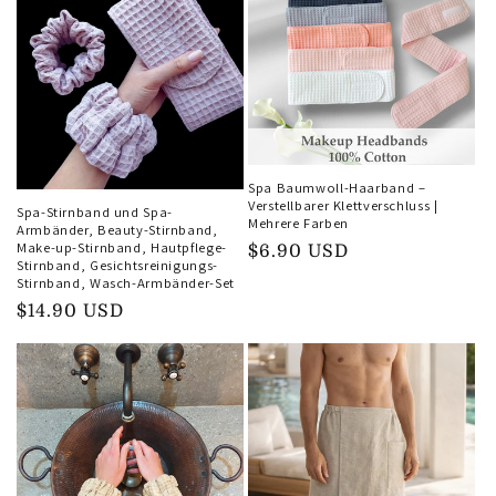
Spa Baumwoll-Haarband –
Verstellbarer Klettverschluss |
Spa-Stirnband und Spa-
Mehrere Farben
Armbänder, Beauty-Stirnband,
Make-up-Stirnband, Hautpflege-
Normaler
$6.90 USD
Stirnband, Gesichtsreinigungs-
Preis
Stirnband, Wasch-Armbänder-Set
Normaler
$14.90 USD
Preis