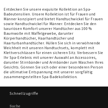
a
Entdecken Sie unsere exquisite Kollektion an Spa-
t
Badeutensilien. Unsere Kollektion ist für Frauen und
Männer konzipiert und bietet Handtuchwickel für Frauen
e
sowie Handtuchwickel für Männer. Entdecken Sie den
luxuriösen Komfort unserer Handtücher aus 100 %
g
Baumwolle mit Waffelgewebe, darunter
Körperhandtücher, Haarhandtücher und
o
Haarturbanhandtücher. Hüllen Sie sich in verwöhnende
Weichheit mit unseren Handtuchsets, komplett mit
r
Klettverschlüssen für einen sicheren Sitz. Verbessern Sie
Ihr Spa-Erlebnis mit unserer Auswahl an Accessoires,
i
darunter Stirnbänder und Armbänder zum Waschen Ihres
Gesichts. Gönnen Sie sich oder einer besonderen Person
e
die ultimative Entspannung mit unserer sorgfältig
zusammengestellten Spa-Badekollektion.
:
Schnellzugriffe
Suche