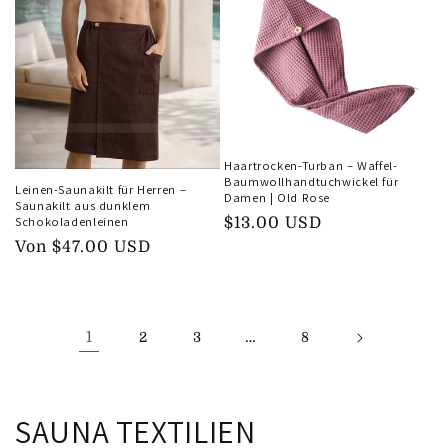
Haartrocken-Turban – Waffel-
Baumwollhandtuchwickel für
Leinen-Saunakilt für Herren –
Damen | Old Rose
Saunakilt aus dunklem
Schokoladenleinen
Normaler
$13.00 USD
Normaler
Von
$47.00 USD
Preis
Preis
1
…
2
3
8
K
SAUNA TEXTILIEN