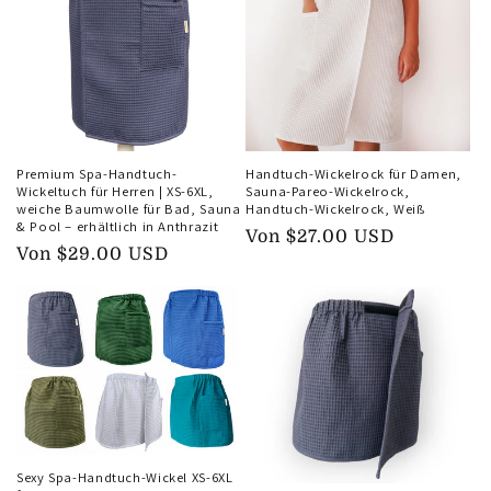
Premium Spa-Handtuch-
Handtuch-Wickelrock für Damen,
Wickeltuch für Herren | XS-6XL,
Sauna-Pareo-Wickelrock,
weiche Baumwolle für Bad, Sauna
Handtuch-Wickelrock, Weiß
& Pool – erhältlich in Anthrazit
Normaler
Von
$27.00 USD
Normaler
Von
$29.00 USD
Preis
Preis
Sexy Spa-Handtuch-Wickel XS-6XL