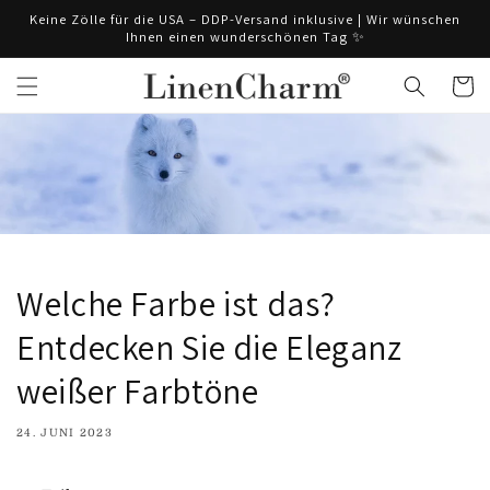
Direkt
Keine Zölle für die USA – DDP-Versand inklusive | Wir wünschen
zum
Ihnen einen wunderschönen Tag ✨
Inhalt
Warenko
Welche Farbe ist das?
Entdecken Sie die Eleganz
weißer Farbtöne
24. JUNI 2023